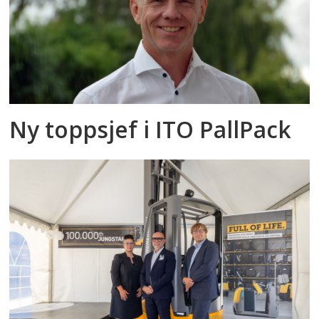
Ny toppsjef i ITO PallPack