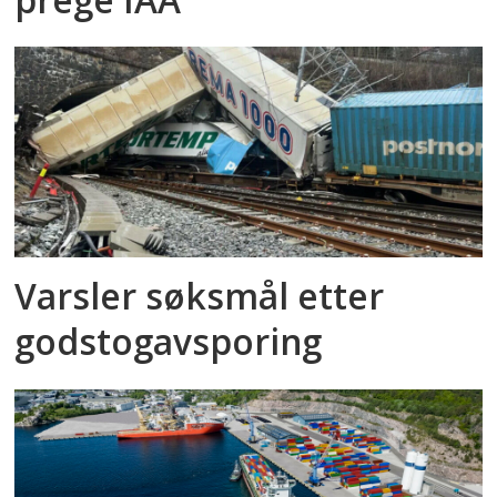
Varsler søksmål etter
godstog­avsporing