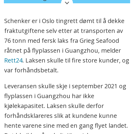
Hvor:
Vika Kino
Hvorfor:
Oppdatere deg på logistikk-
Schenker er i Oslo tingrett dømt til å dekke
bransjen, både faglig og sosialt.
fraktutgiftene selv etter at transporten av
Hvem:
Torgeir Waterhouse
76 tonn med fersk laks fra Grieg Seafood
(Konferansier) Carl Aaby (Ikea), Teodor
råtnet på flyplassen i Guangzhou, melder
Bäckstrøm (Ikea), Hilde Andersen-Gott
Rett24
. Laksen skulle til fire store kunder, og
(Farmasiet), Martin Bentzen Often (NHO
var forhåndsbetalt.
LT), Ole Andras Hagen (NHO LT),
Leveransen skulle skje i september 2021 og
Christian Holth (Wallenius Wilhelmsen),
flyplassen i Guangzhou har ikke
Kari Due-Andersen (Akershus Eiendom),
kjølekapasitet. Laksen skulle derfor
Sven Richard Magerøy Tønnessen
forhåndsklareres slik at kundene kunne
(Posten), Inga Strümke (NTNU), Lars Erik
hente varene sine med en gang flyet landet.
Marcussen (Heidelberg Cement), Per-