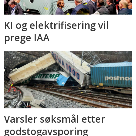
KI og elektrifisering vil
prege IAA
Varsler søksmål etter
godstog­avsporing