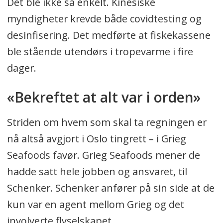
Det ble ikke så enkelt. Kinesiske
Kenneth Øye (Felleskjøpet Agri), Kjell
myndigheter krevde både covidtesting og
Waløen (Volta Trucks), Øyvind Ludt
desinfisering. Det medførte at fiskekassene
(Moderne Transport), Glenn Lund
ble stående utendørs i tropevarme i fire
(Logistikk Inside).
dager.
Se fullstendig program og meld deg
«Bekreftet at alt var i orden»
på via www.logistikk23.no
Striden om hvem som skal ta regningen er
nå altså avgjort i Oslo tingrett – i Grieg
Seafoods favør. Grieg Seafoods mener de
hadde satt hele jobben og ansvaret, til
Schenker. Schenker anfører på sin side at de
kun var en agent mellom Grieg og det
involverte flyselskapet.