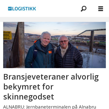
Emne:
togtransport
Bransjeveteraner alvorlig
bekymret for
skinnegodset
ALNABRU: Jernbaneterminalen på Alnabru