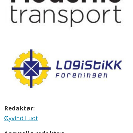
Redaktør:
Øyvind Ludt