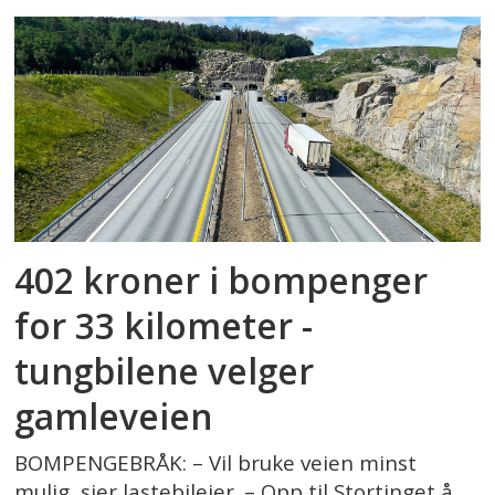
402 kroner i bompenger
for 33 kilometer -
tungbilene velger
gamleveien
BOMPENGEBRÅK: – Vil bruke veien minst
mulig, sier lastebileier. – Opp til Stortinget å