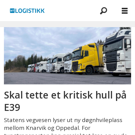
Emne:
e39
Skal tette et kritisk hull på
E39
Statens vegvesen lyser ut ny døgnhvileplass
mellom Knarvik og Oppedal. For