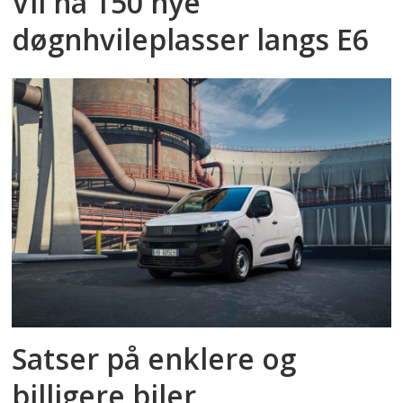
Vil ha 150 nye
døgnhvileplasser langs E6
Satser på enklere og
billigere biler