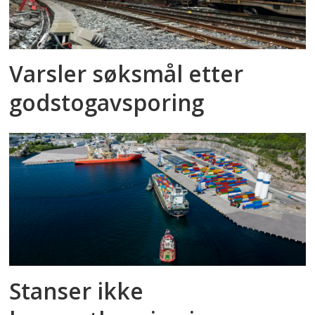
Varsler søksmål etter
godstog­avsporing
Stanser ikke