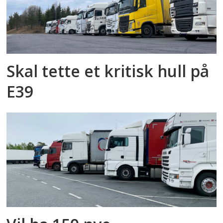
Skal tette et kritisk hull på
E39