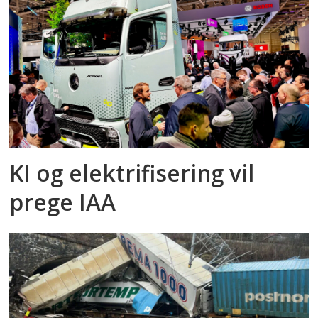
KI og elektrifisering vil
prege IAA