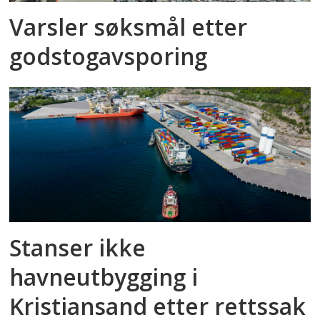
Varsler søksmål etter
godstog­avsporing
Stanser ikke
havneutbygging i
Kristiansand etter rettssak