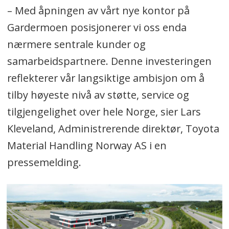
årsverk og tilbyr avanserte fasiliteter
– Med åpningen av vårt nye kontor på
for kundedemonstrasjoner og
Gardermoen posisjonerer vi oss enda
opplæring.
nærmere sentrale kunder og
samarbeidspartnere. Denne investeringen
Det nye kontoret styrker Toyotas
reflekterer vår langsiktige ambisjon om å
nærhet til kunder og
tilby høyeste nivå av støtte, service og
samarbeidspartnere, og legger til
tilgjengelighet over hele Norge, sier Lars
rette for bedre kundekontakt,
Kleveland, Administrerende direktør, Toyota
servicekoordinering og salgsstøtte.
Material Handling Norway AS i en
Bygget er miljøvennlig med BREEAM
pressemelding.
NOR-sertifisering og solcelleanlegg,
og støtter Toyotas mål om netto
nullutslipp innen 2033.