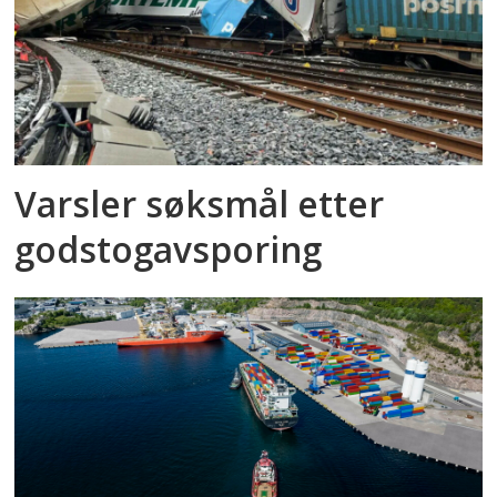
Varsler søksmål etter
godstog­avsporing