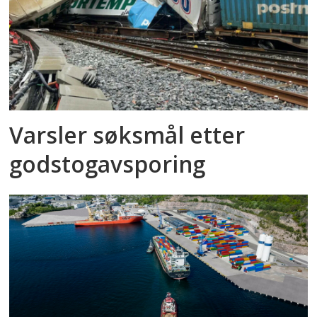
Varsler søksmål etter
godstog­avsporing