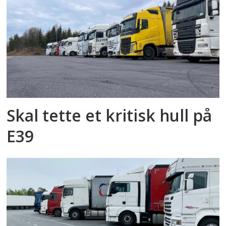
Skal tette et kritisk hull på
E39