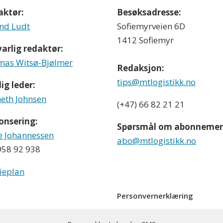
aktør:
Besøksadresse:
nd Ludt
Sofiemyrveien 6D
1412 Sofiemyr
arlig redaktør:
as Witsø-Bjølmer
Redaksjon:
tips@mtlogistikk.no
ig leder:
eth Johnsen
(+47) 66 82 21 21
onsering:
Spørsmål om abonnemen
e Johannessen
abo@mtlogistikk.no
 958 92 938
ieplan
Personvernerklæring