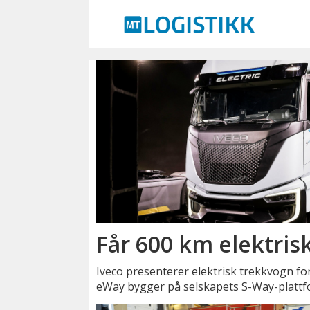
Emne:
trekkvogn
Får 600 km elektris
Iveco presenterer elektrisk trekkvogn fo
eWay bygger på selskapets S-Way-plattf