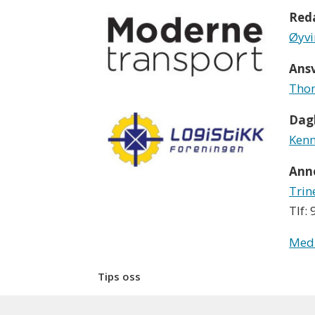
Red
Øyvi
Ansv
Thom
Dagl
Kenn
Ann
Trin
Tlf:
Med
Tips oss