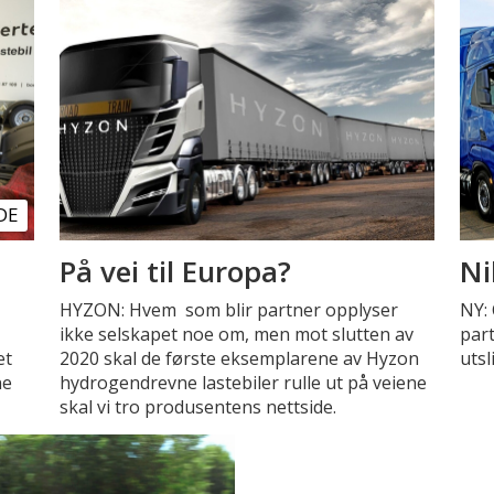
DE
På vei til Europa?
Ni
HYZON: Hvem som blir partner opplyser
NY: 
ikke selskapet noe om, men mot slutten av
par
et
2020 skal de første eksemplarene av Hyzon
utsl
ne
hydrogendrevne lastebiler rulle ut på veiene
skal vi tro produsentens nettside.