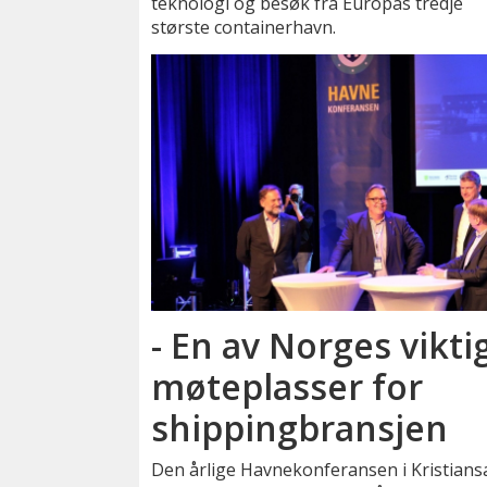
teknologi og besøk fra Europas tredje
største containerhavn.
- En av Norges vikti
møteplasser for
shippingbransjen
Den årlige Havnekonferansen i Kristiansa