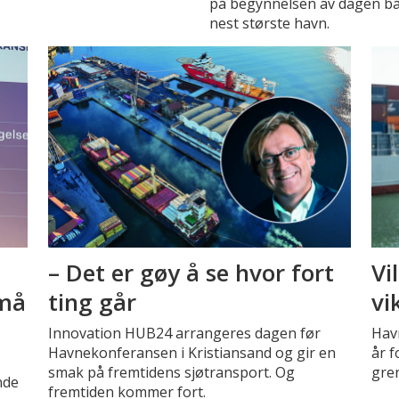
på begynnelsen av dagen båd
nest største havn.
– Det er gøy å se hvor fort
Vi
 må
ting går
vi
Innovation HUB24 arrangeres dagen før
Hav
Havnekonferansen i Kristiansand og gir en
år f
smak på fremtidens sjøtransport. Og
gren
nde
fremtiden kommer fort.