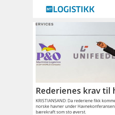
Emne:
havnekonferansen
Rederienes krav til
KRISTIANSAND: Da rederiene fikk komme m
norske havner under Havnekonferansen, v
bærekraft som sto øverst.