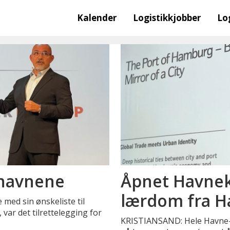
Kalender
Logistikkjobber
Lo
 havnene
Åpnet Havne
lærdom fra 
ed sin ønskeliste til
ar det tilrettelegging for
KRISTIANSAND: Hele Havne-No