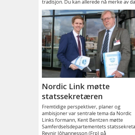
tradisjon. Du kan allerede nå merke av d
Nordic Link møtte
statssekretæren
​Fremtidige perspektiver, planer og
ambisjoner var sentrale tema da Nordic
Links formann, Kent Bentzen møtte
Samferdselsdepartementets statssekret
Reynir Jôhannesson (Frp) på