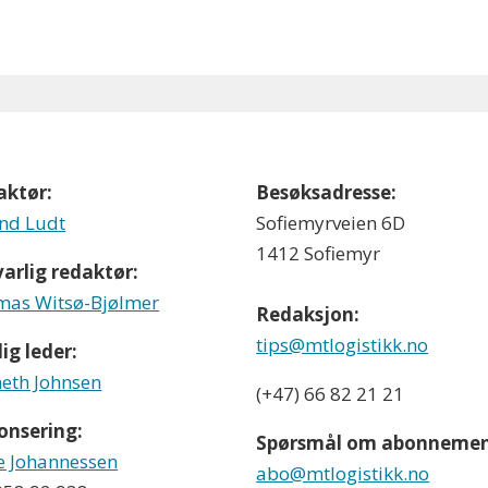
aktør:
Besøksadresse:
nd Ludt
Sofiemyrveien 6D
1412 Sofiemyr
arlig redaktør:
as Witsø-Bjølmer
Redaksjon:
tips@mtlogistikk.no
ig leder:
eth Johnsen
(+47) 66 82 21 21
onsering:
Spørsmål om abonnemen
e Johannessen
abo@mtlogistikk.no