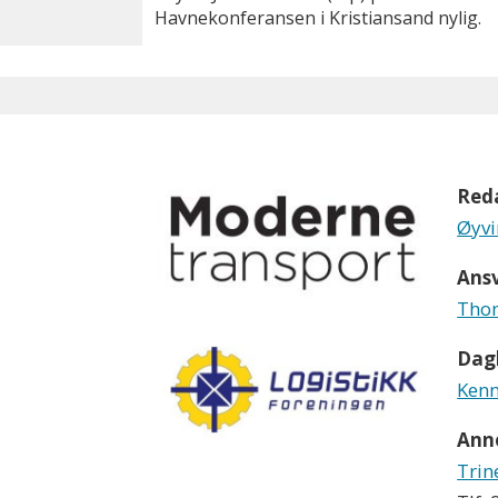
Havnekonferansen i Kristiansand nylig.
Red
Øyvi
Ansv
Thom
Dagl
Kenn
Ann
Trin