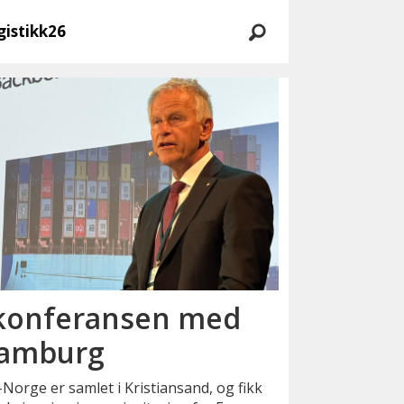
gistikk26
konferansen med
Hamburg
rge er samlet i Kristiansand, og fikk