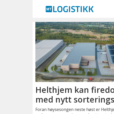
Emne:
beumer
group
Helthjem kan fired
med nytt sortering
Foran høysesongen neste høst er Helthjem