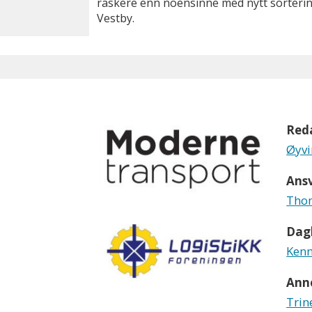
raskere enn noensinne med nytt sortering
Vestby.
Red
Øyvi
Ansv
Thom
Dagl
Kenn
Ann
Trin