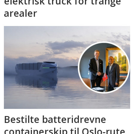
elektrisk truck for trange
arealer
Bestilte batteridrevne
containerskip til Oslo-rute