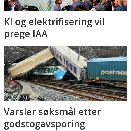
KI og elektrifisering vil
prege IAA
Varsler søksmål etter
godstog­avsporing