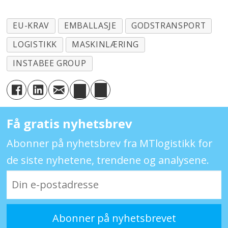
EU-KRAV
EMBALLASJE
GODSTRANSPORT
LOGISTIKK
MASKINLÆRING
INSTABEE GROUP
Få gratis nyhetsbrev
Abonner på nyhetsbrev fra MTlogistikk for
de siste nyhetene, trendene og analysene.