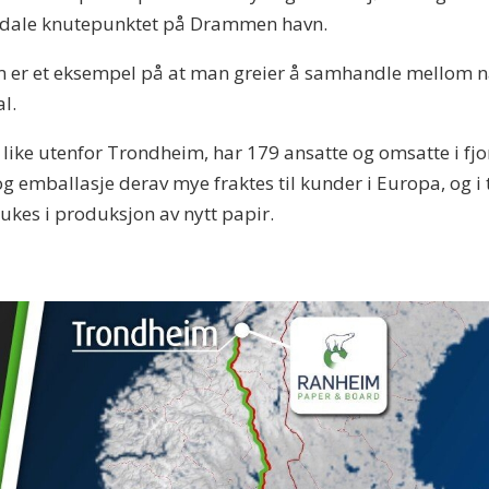
odale knutepunktet på Drammen havn.
er et eksempel på at man greier å samhandle mellom næri
l.
ike utenfor Trondheim, har 179 ansatte og omsatte i fjor
 emballasje derav mye fraktes til kunder i Europa, og i 
ukes i produksjon av nytt papir.