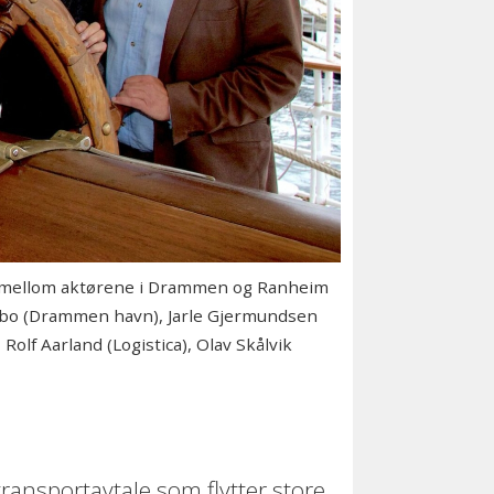
n mellom aktørene i Drammen og Ranheim
nebo (Drammen havn), Jarle Gjermundsen
lf Aarland (Logistica), Olav Skålvik
ansportavtale som flytter store