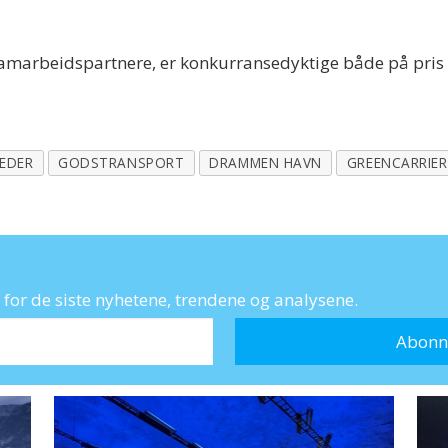
.
samarbeidspartnere, er konkurransedyktige både på pris 
EEDER
GODSTRANSPORT
DRAMMEN HAVN
GREENCARRIER
for de siste nyhetene, trendene og analysene.