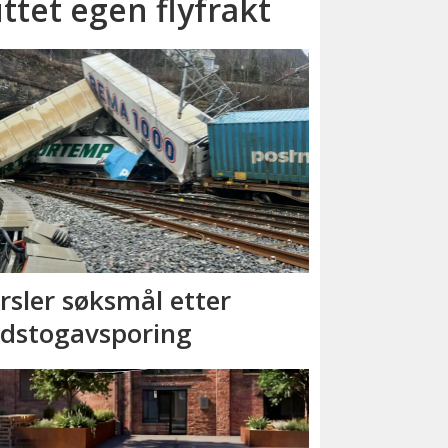
ttet egen flyfrakt
rsler søksmål etter
dstog­avsporing