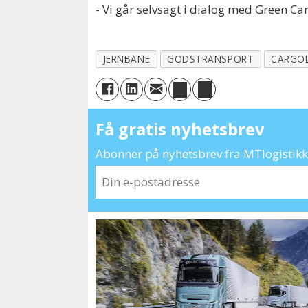
- Vi går selvsagt i dialog med Green Ca
JERNBANE
GODSTRANSPORT
CARGOL
Få gratis nyhetsbrev
Abonner på nyhetsbrev fra MTlogistikk 