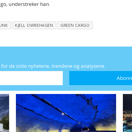
rgo, understreker han.
INK
KJELL OWREHAGEN
GREEN CARGO
for de siste nyhetene, trendene og analysene.