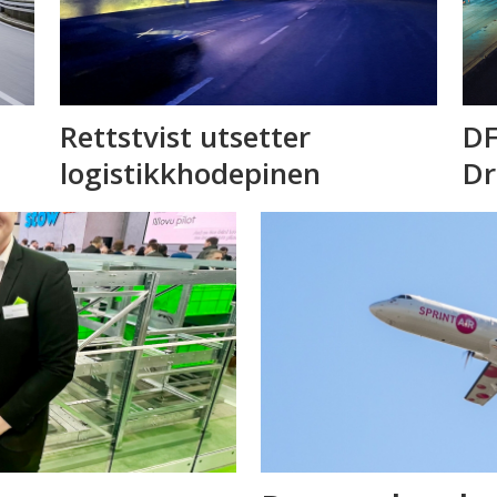
Rettstvist utsetter
DF
logistikkhodepinen
D