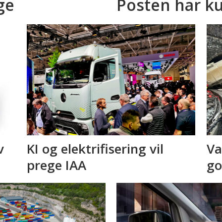
ge
Posten har ku
v
KI og elektrifisering vil
Va
prege IAA
go