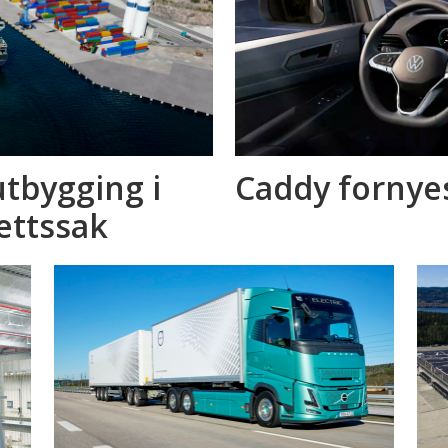
tbygging i
Caddy fornyes
rettssak