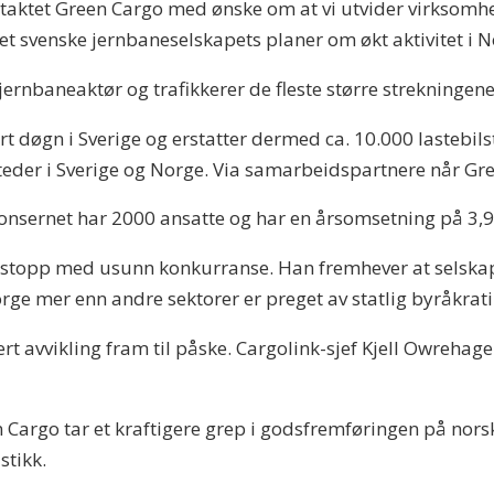
taktet Green Cargo med ønske om at vi utvider virksomhet
et svenske jernbaneselskapets planer om økt aktivitet i N
jernbaneaktør og trafikkerer de fleste større strekningene
t døgn i Sverige og erstatter dermed ca. 10.000 lastebils
steder i Sverige og Norge. Via samarbeidspartnere når Gr
Konsernet har 2000 ansatte og har en årsomsetning på 3,9
 stopp med usunn konkurranse. Han fremhever at selskap
ge mer enn andre sektorer er preget av statlig byråkrati
 avvikling fram til påske. Cargolink-sjef Kjell Owrehagen 
n Cargo tar et kraftigere grep i godsfremføringen på nor
stikk.