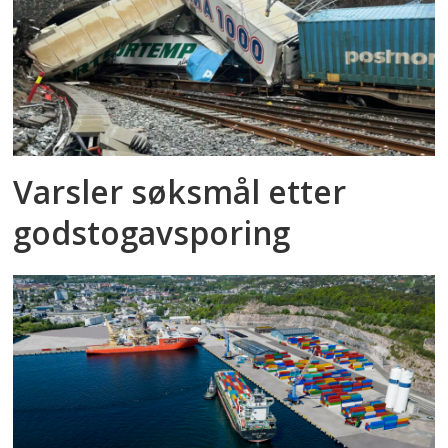
Varsler søksmål etter
godstog­avsporing