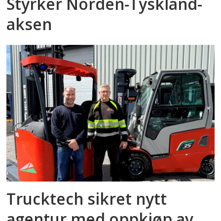
Styrker Norden-Tyskland-
aksen
Trucktech sikret nytt
agentur med oppkjøp av