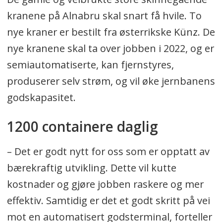
timen.
kranene på Alnabru skal snart få hvile. To
Løfter opptil 45 tonn last.
nye kraner er bestilt fra østerrikske Künz. De
nye kranene skal ta over jobben i 2022, og er
Produsert av østerrikske Künz.
semiautomatiserte, kan fjernstyres,
produserer selv strøm, og vil øke jernbanens
godskapasitet.
1200 containere daglig
– Det er godt nytt for oss som er opptatt av
bærekraftig utvikling. Dette vil kutte
kostnader og gjøre jobben raskere og mer
effektiv. Samtidig er det et godt skritt på vei
mot en automatisert godsterminal, forteller