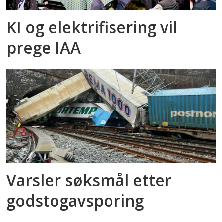
KI og elektrifisering vil
prege IAA
Varsler søksmål etter
godstog­avsporing