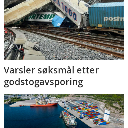
Varsler søksmål etter
godstog­avsporing