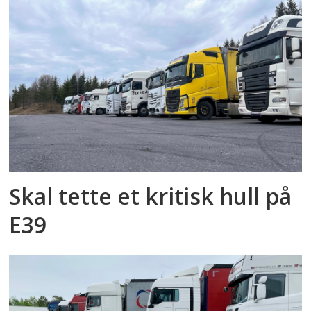
Skal tette et kritisk hull på
E39