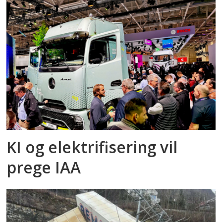
KI og elektrifisering vil
prege IAA