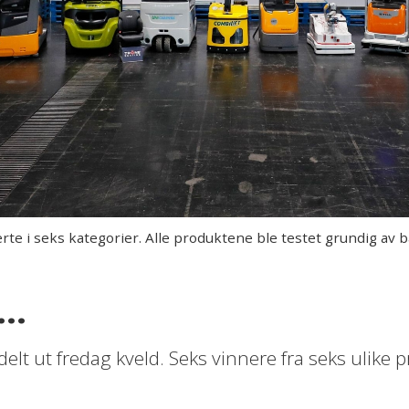
te i seks kategorier. Alle produktene ble testet grundig av b
 …
delt ut fredag kveld. Seks vinnere fra seks ulike