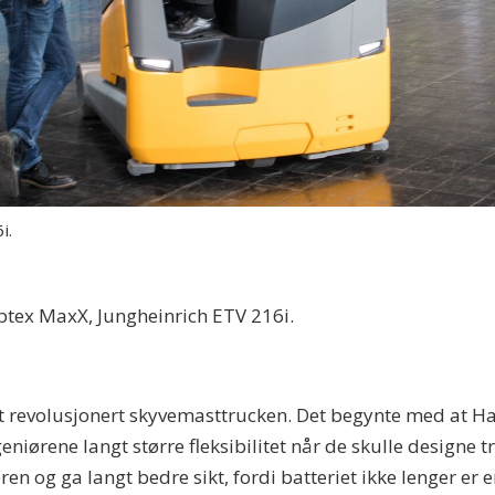
i.
tex MaxX, Jungheinrich ETV 216i.
t revolusjonert skyvemasttrucken. Det begynte med at H
niørene langt større fleksibilitet når de skulle designe 
eren og ga langt bedre sikt, fordi batteriet ikke lenger e