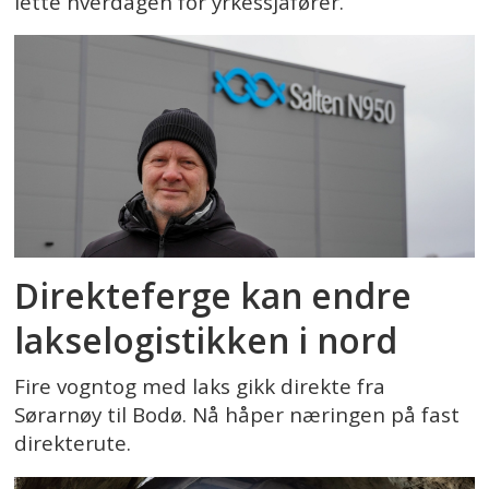
lette hverdagen for yrkessjåfører.
Direkteferge kan endre
lakselogistikken i nord
Fire vogntog med laks gikk direkte fra
Sørarnøy til Bodø. Nå håper næringen på fast
direkterute.