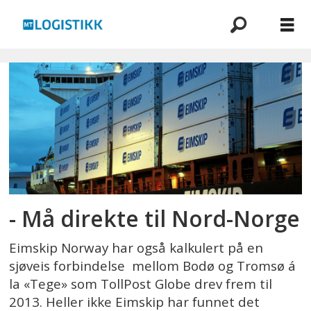
Emne:
lara
konradsdottir
- Må direkte til Nord-Norge
Eimskip Norway har også kalkulert på en
sjøveis forbindelse mellom Bodø og Tromsø á
la «Tege» som TollPost Globe drev frem til
2013. Heller ikke Eimskip har funnet det