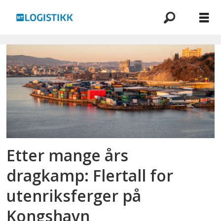
Emne:
kongshavn
Etter mange års
dragkamp: Flertall for
utenriksferger på
Kongshavn