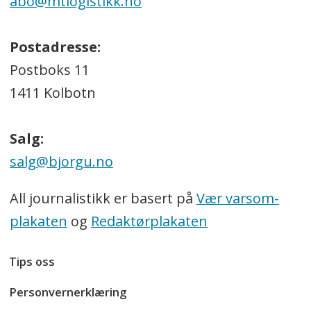
abo@mtlogistikk.no
Postadresse:
Postboks 11
1411 Kolbotn
Salg:
salg@bjorgu.no
All journalistikk er basert på
Vær varsom-
plakaten
og
Redaktørplakaten
Tips oss
Personvernerklæring