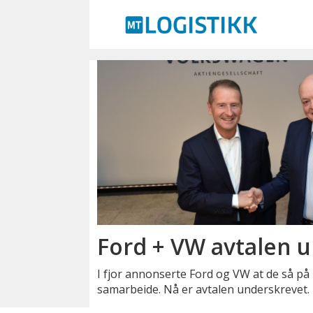
Emne:
caddy
5
Ford + VW avtalen 
I fjor annonserte Ford og VW at de så på
samarbeide. Nå er avtalen underskrevet.