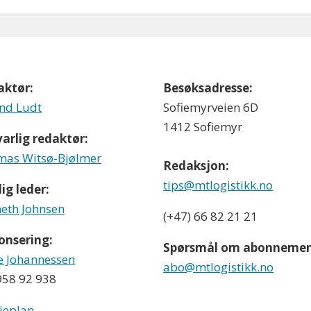
aktør:
Besøksadresse:
nd Ludt
Sofiemyrveien 6D
1412 Sofiemyr
arlig redaktør:
as Witsø-Bjølmer
Redaksjon:
tips@mtlogistikk.no
ig leder:
eth Johnsen
(+47) 66 82 21 21
onsering:
Spørsmål om abonnemen
e Johannessen
abo@mtlogistikk.no
 958 92 938
ieplan