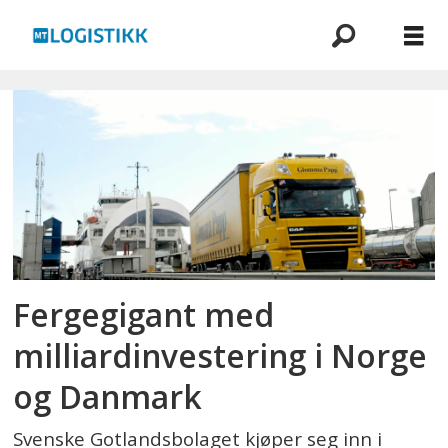
Emne:
bastø
fosen
Fergegigant med
milliardinvestering i Norge
og Danmark
Svenske Gotlandsbolaget kjøper seg inn i