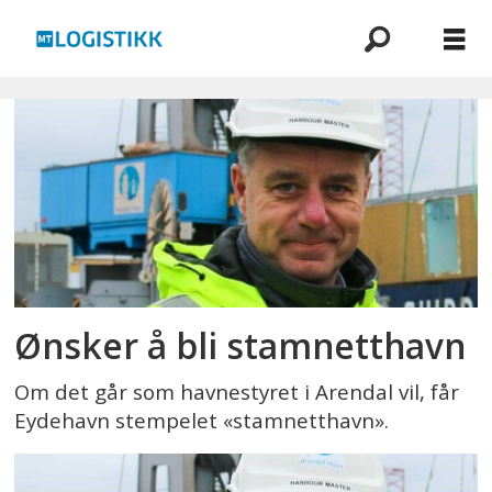
Emne:
arendal
havn
kf
Ønsker å bli stamnetthavn
Om det går som havnestyret i Arendal vil, får
Eydehavn stempelet «stamnetthavn».