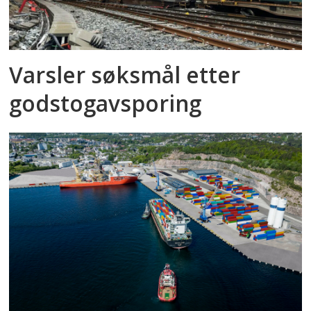
Varsler søksmål etter
godstog­avsporing