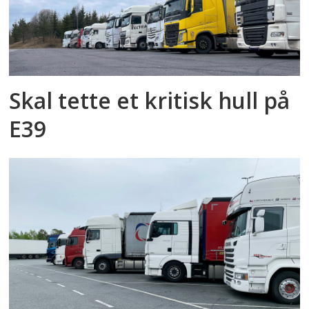
Skal tette et kritisk hull på
E39