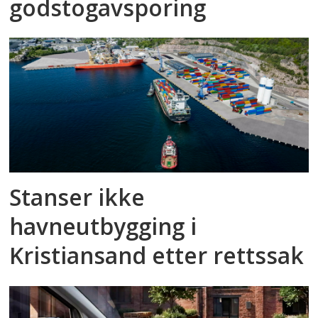
godstog­avsporing
Stanser ikke
havneutbygging i
Kristiansand etter rettssak