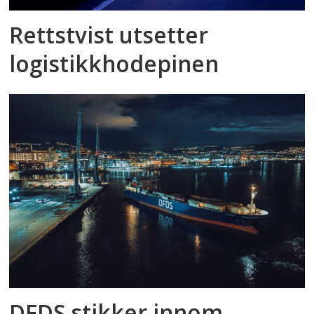
Rettstvist utsetter
logistikkhodepinen
DFDS stikker innom