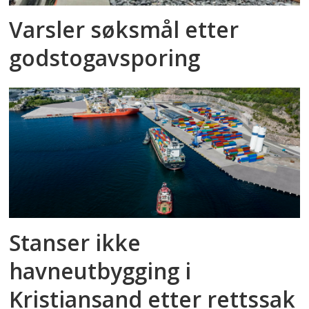
Varsler søksmål etter
godstog­avsporing
Stanser ikke
havneutbygging i
Kristiansand etter rettssak