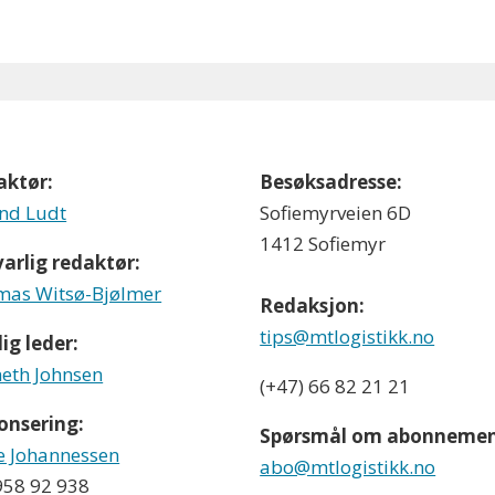
aktør:
Besøksadresse:
nd Ludt
Sofiemyrveien 6D
1412 Sofiemyr
arlig redaktør:
as Witsø-Bjølmer
Redaksjon:
tips@mtlogistikk.no
ig leder:
eth Johnsen
(+47) 66 82 21 21
onsering:
Spørsmål om abonnemen
e Johannessen
abo@mtlogistikk.no
 958 92 938