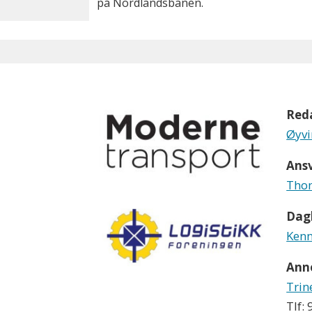
på Nordlandsbanen.
Red
Øyvi
Ansv
Thom
Dagl
Kenn
Ann
Trin
Tlf: