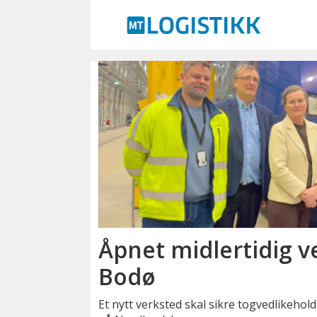
Emne:
sj
nord
Åpnet midlertidig v
Bodø
Et nytt verksted skal sikre togvedlikehold