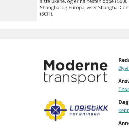
siste ukene, og er nå nesten oppe i 5000
Shanghai og Europa, viser Shanghai Cont
(SCFI).
Red
Øyvi
Ansv
Thom
Dagl
Kenn
Ann