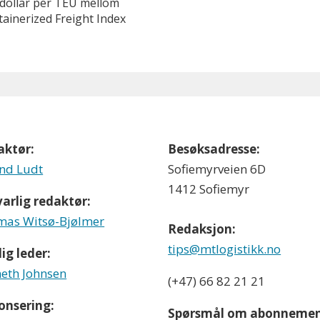
 dollar per TEU mellom
ainerized Freight Index
aktør:
Besøksadresse:
nd Ludt
Sofiemyrveien 6D
1412 Sofiemyr
arlig redaktør:
as Witsø-Bjølmer
Redaksjon:
tips@mtlogistikk.no
ig leder:
eth Johnsen
(+47) 66 82 21 21
onsering:
Spørsmål om abonnemen