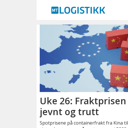
Emne:
scfi
Uke 26: Fraktprisen
jevnt og trutt
Spotprisene på containerfrakt fra Kina ti