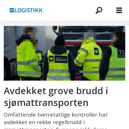
Emne:
regelbrudd
Avdekket grove brudd i
sjømat­transporten
Omfattende tverretatlige kontroller har
avdekket en rekke regelbrudd i