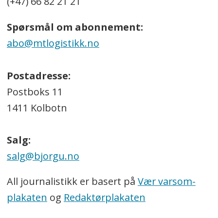
(+47) 66 82 21 21
Spørsmål om abonnement:
abo@mtlogistikk.no
Postadresse:
Postboks 11
1411 Kolbotn
Salg:
salg@bjorgu.no
All journalistikk er basert på
Vær varsom-
plakaten
og
Redaktørplakaten