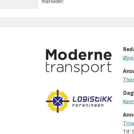
markeder.
Red
Øyvi
Ansv
Thom
Dagl
Kenn
Ann
Trin
Tlf: