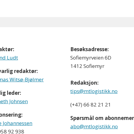
aktør:
Besøksadresse:
nd Ludt
Sofiemyrveien 6D
1412 Sofiemyr
arlig redaktør:
as Witsø-Bjølmer
Redaksjon:
tips@mtlogistikk.no
ig leder:
eth Johnsen
(+47) 66 82 21 21
onsering:
Spørsmål om abonnemen
e Johannessen
abo@mtlogistikk.no
 958 92 938