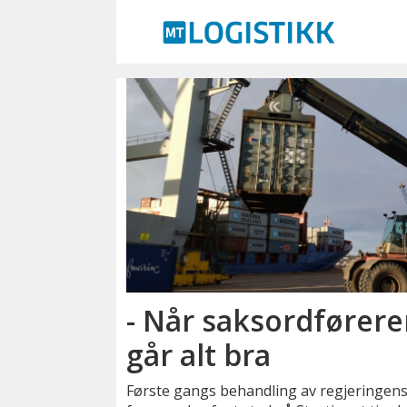
Emne:
dagfinn
henrik
olsen
- Når saksordføreren
går alt bra
Første gangs behandling av regjeringens 