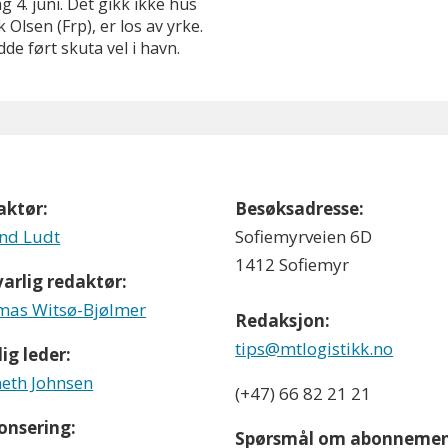
g 4. juni. Det gikk ikke hus
 Olsen (Frp), er los av yrke.
e ført skuta vel i havn.
aktør:
Besøksadresse:
nd Ludt
Sofiemyrveien 6D
1412 Sofiemyr
arlig redaktør:
as Witsø-Bjølmer
Redaksjon:
tips@mtlogistikk.no
ig leder:
eth Johnsen
(+47) 66 82 21 21
onsering:
Spørsmål om abonnemen