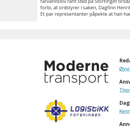
farvannslov fant sted på Stortinget tirsda
forbi, at ordstyrer i saken, Dagfinn Henrik
Et par representanter påpekte at han hadd
Red
Øyvi
Ansv
Thom
Dagl
Kenn
Ann