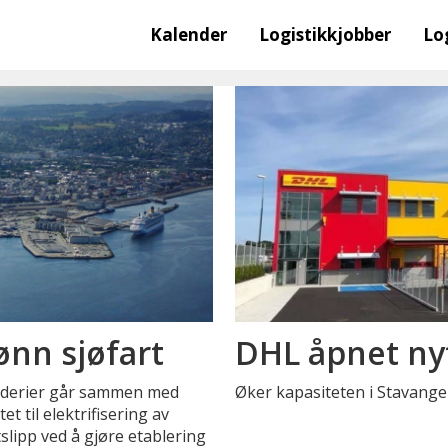
Kalender
Logistikkjobber
Lo
rønn sjøfart
DHL åpnet nyt
rederier går sammen med
Øker kapasiteten i Stavang
t til elektrifisering av
slipp ved å gjøre etablering