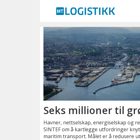
Emne:
0-
utslipp
Seks millioner til g
Havner, nettselskap, energiselskap og 
SINTEF om å kartlegge utfordringer knytte
maritim transport. Målet er å redusere ut