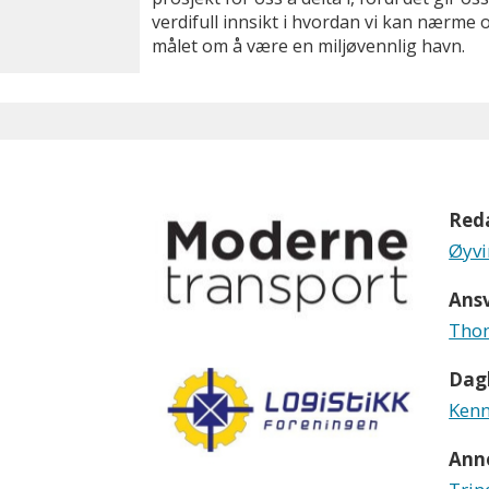
verdifull innsikt i hvordan vi kan nærme 
målet om å være en miljøvennlig havn.
Red
Øyvi
Ansv
Thom
Dagl
Kenn
Ann