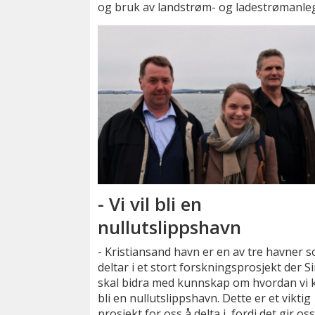
og bruk av landstrøm- og ladestrømanleg
- Vi vil bli en
nullutslippshavn
- Kristiansand havn er en av tre havner 
deltar i et stort forskningsprosjekt der S
skal bidra med kunnskap om hvordan vi 
bli en nullutslippshavn. Dette er et viktig
prosjekt for oss å delta i, fordi det gir os