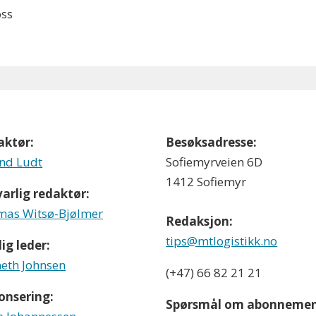
oss
aktør:
Besøksadresse:
nd Ludt
Sofiemyrveien 6D
1412 Sofiemyr
arlig redaktør:
as Witsø-Bjølmer
Redaksjon:
tips@mtlogistikk.no
ig leder:
eth Johnsen
(+47) 66 82 21 21
onsering:
Spørsmål om abonnemen