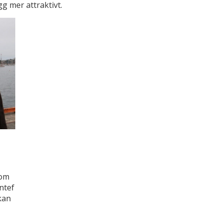
g mer attraktivt.
som
intef
kan
s