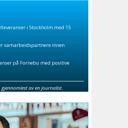
otleveranser i Stockholm med 15
ker samarbeidspartnere innen
ranser på Fornebu med positive
jennomlest av en journalist.