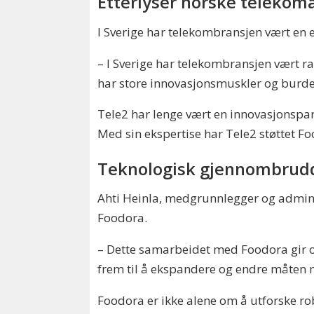
Etterlyser norske telekom
I Sverige har telekombransjen vært en 
– I Sverige har telekombransjen vært ra
har store innovasjonsmuskler og burde
Tele2 har lenge vært en innovasjonspart
Med sin ekspertise har Tele2 støttet F
Teknologisk gjennombrud
Ahti Heinla, medgrunnlegger og admini
Foodora.
– Dette samarbeidet med Foodora gir oss
frem til å ekspandere og endre måten 
Foodora er ikke alene om å utforske rob