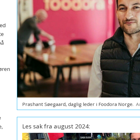
med
te
på
i
øren
Prashant Søegaard, daglig leder i Foodora Norge.
A
e
Les sak fra august 2024:
e,