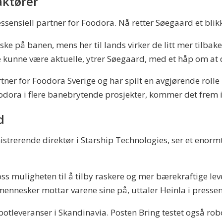
aktører
essensiell partner for Foodora. Nå retter Søegaard et bli
ske på banen, mens her til lands virker de litt mer tilba
 kunne være aktuelle, ytrer Søegaard, med et håp om at 
ner for Foodora Sverige og har spilt en avgjørende rolle i
oodora i flere banebrytende prosjekter, kommer det frem
d
strerende direktør i Starship Technologies, ser et enor
 muligheten til å tilby raskere og mer bærekraftige lever
mennesker mottar varene sine på, uttaler Heinla i presse
otleveranser i Skandinavia. Posten Bring testet også rob