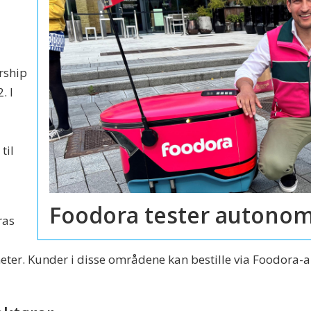
rship
. I
til
Foodora tester autonom
ras
eter. Kunder i disse områdene kan bestille via Foodora-ap