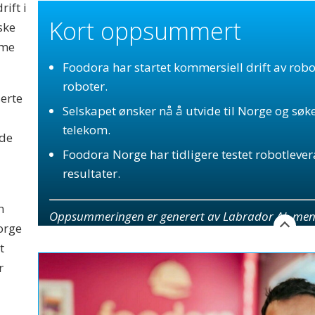
ift i
Kort oppsummert
ske
mme
Foodora har startet kommersiell drift av rob
roboter.
erte
Selskapet ønsker nå å utvide til Norge og sø
telekom.
nde
Foodora Norge har tidligere testet robotleve
resultater.
.
n
Oppsummeringen er generert av Labrador AI, men g
Norge
t
r